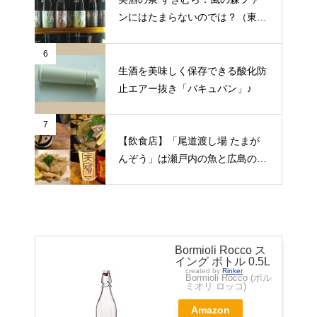
ンにはたまらないのでは？（東京
都昭島市）
6
生酒を美味しく保存できる酸化防
止エアー抜き「バキュバン」♪
7
【飲食店】「尾道渡し場 たまが
んぞう」は瀬戸内の魚と広島の日
本酒をゆっくりいただける旅人の
期待にこたえてくれる居酒屋（広
島県尾道市）
Bormioli Rocco ス
イング ボトル 0.5L
created by
Rinker
Bormioli Rocco (ボル
ミオリ ロッコ)
Amazon