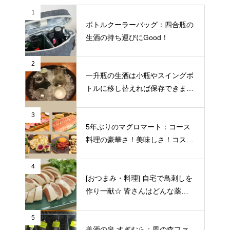
1
ボトルクーラーバッグ：四合瓶の
生酒の持ち運びにGood！
2
一升瓶の生酒は小瓶やスイングボ
トルに移し替えれば保存できます
♪
3
5年ぶりのマグロマート：コース
料理の豪華さ！美味しさ！コスパ
の良さに狂喜乱舞♪（東京都中野
区）
4
[おつまみ・料理] 自宅で鳥刺しを
作り一献☆ 皆さんはどんな薬味
や日本酒を合わせますか？
5
美酒の泉 すぎむら：風の森ファ