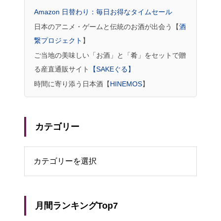
Amazon 日替わり：毎日お得なタイムセール
日本のアニメ・ゲームと伝統のお酒が出会う【
酒
繋プロジェクト
】
ご当地の美味しい「お酒」と「肴」をセットで贈
る産直通販サイト
【SAKEぐる】
時間に寄り添う日本酒【
HINEMOS
】
カテゴリー
リー
月間ランキングTop7