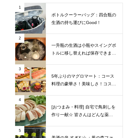
1
ボトルクーラーバッグ：四合瓶の
生酒の持ち運びにGood！
2
一升瓶の生酒は小瓶やスイングボ
トルに移し替えれば保存できます
♪
3
5年ぶりのマグロマート：コース
料理の豪華さ！美味しさ！コスパ
の良さに狂喜乱舞♪（東京都中野
区）
4
[おつまみ・料理] 自宅で鳥刺しを
作り一献☆ 皆さんはどんな薬味
や日本酒を合わせますか？
5
美酒の泉 すぎむら：風の森ファ