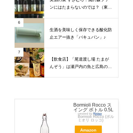
ンにはたまらないのでは？（東京
都昭島市）
6
生酒を美味しく保存できる酸化防
止エアー抜き「バキュバン」♪
7
【飲食店】「尾道渡し場 たまが
んぞう」は瀬戸内の魚と広島の日
本酒をゆっくりいただける旅人の
期待にこたえてくれる居酒屋（広
島県尾道市）
Bormioli Rocco ス
イング ボトル 0.5L
created by
Rinker
Bormioli Rocco (ボル
ミオリ ロッコ)
Amazon