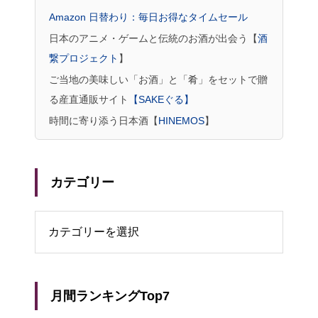
Amazon 日替わり：毎日お得なタイムセール
日本のアニメ・ゲームと伝統のお酒が出会う【
酒
繋プロジェクト
】
ご当地の美味しい「お酒」と「肴」をセットで贈
る産直通販サイト
【SAKEぐる】
時間に寄り添う日本酒【
HINEMOS
】
カテゴリー
リー
月間ランキングTop7