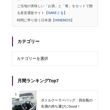
ご当地の美味しい「お酒」と「肴」をセットで贈
る産直通販サイト
【SAKEぐる】
時間に寄り添う日本酒【
HINEMOS
】
カテゴリー
リー
月間ランキングTop7
1
ボトルクーラーバッグ：四合瓶の
生酒の持ち運びにGood！