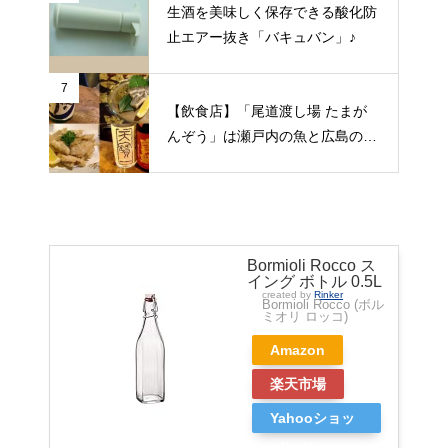
生酒を美味しく保存できる酸化防
止エアー抜き「バキュバン」♪
7
【飲食店】「尾道渡し場 たまが
んぞう」は瀬戸内の魚と広島の日
本酒をゆっくりいただける旅人の
期待にこたえてくれる居酒屋（広
島県尾道市）
Bormioli Rocco ス
イング ボトル 0.5L
created by
Rinker
Bormioli Rocco (ボル
ミオリ ロッコ)
Amazon
楽天市場
Yahooショッ