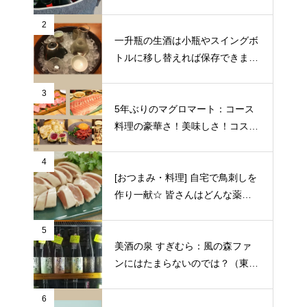
2
一升瓶の生酒は小瓶やスイングボ
トルに移し替えれば保存できます
♪
3
5年ぶりのマグロマート：コース
料理の豪華さ！美味しさ！コスパ
の良さに狂喜乱舞♪（東京都中野
区）
4
[おつまみ・料理] 自宅で鳥刺しを
作り一献☆ 皆さんはどんな薬味
や日本酒を合わせますか？
5
美酒の泉 すぎむら：風の森ファ
ンにはたまらないのでは？（東京
都昭島市）
6