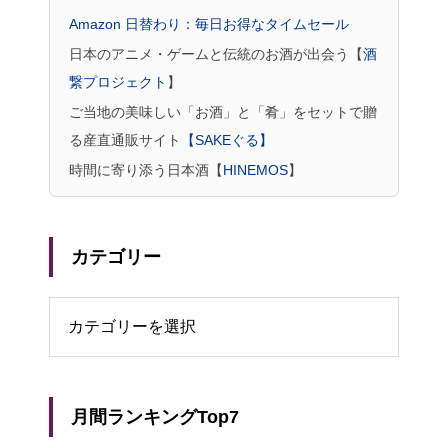
Amazon 日替わり：毎日お得なタイムセール
日本のアニメ・ゲームと伝統のお酒が出会う【
酒
繋プロジェクト
】
ご当地の美味しい「お酒」と「肴」をセットで贈
る産直通販サイト
【SAKEぐる】
時間に寄り添う日本酒【
HINEMOS
】
カテゴリー
リー
月間ランキングTop7