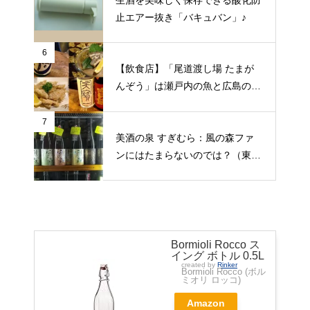
止エアー抜き「バキュバン」♪
6
【飲食店】「尾道渡し場 たまが
んぞう」は瀬戸内の魚と広島の日
本酒をゆっくりいただける旅人の
期待にこたえてくれる居酒屋（広
7
美酒の泉 すぎむら：風の森ファ
島県尾道市）
ンにはたまらないのでは？（東京
都昭島市）
Bormioli Rocco ス
イング ボトル 0.5L
created by
Rinker
Bormioli Rocco (ボル
ミオリ ロッコ)
Amazon