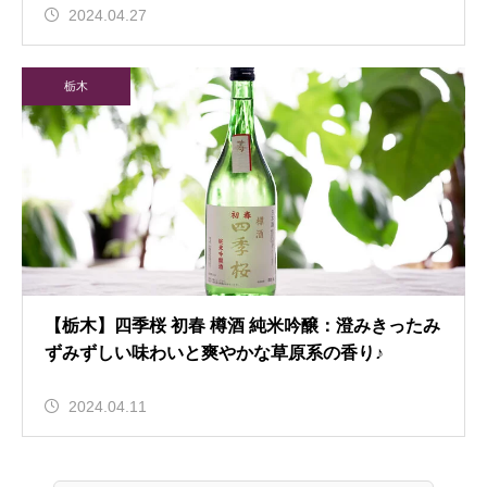
2024.04.27
栃木
【栃木】四季桜 初春 樽酒 純米吟醸：澄みきったみ
ずみずしい味わいと爽やかな草原系の香り♪
2024.04.11