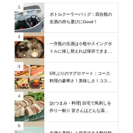
1
ボトルクーラーバッグ：四合瓶の
生酒の持ち運びにGood！
2
一升瓶の生酒は小瓶やスイングボ
トルに移し替えれば保存できます
♪
3
5年ぶりのマグロマート：コース
料理の豪華さ！美味しさ！コスパ
の良さに狂喜乱舞♪（東京都中野
区）
4
[おつまみ・料理] 自宅で鳥刺しを
作り一献☆ 皆さんはどんな薬味
や日本酒を合わせますか？
5
生酒を美味しく保存できる酸化防