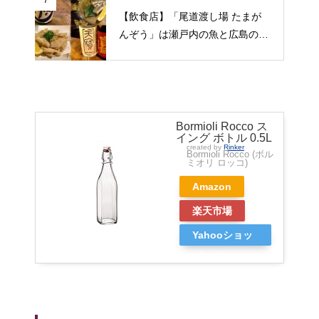
7
【飲食店】「尾道渡し場 たまが
んぞう」は瀬戸内の魚と広島の日
本酒をゆっくりいただける旅人の
期待にこたえてくれる居酒屋（広
島県尾道市）
Bormioli Rocco ス
イング ボトル 0.5L
created by
Rinker
Bormioli Rocco (ボル
ミオリ ロッコ)
Amazon
楽天市場
Yahooショッ
ピング