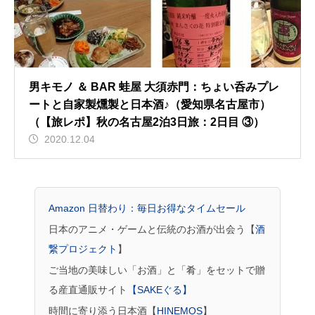
男キモノ ＆ BAR 蛙屋 大須赤門：ちょい呑みプレ
ートと自家製燻製と日本酒♪（愛知県名古屋市）
（【旅レポ】秋の名古屋2泊3日旅：2日目 ③）
2020.12.04
Amazon 日替わり：毎日お得なタイムセール
日本のアニメ・ゲームと伝統のお酒が出会う【
酒
繋プロジェクト
】
ご当地の美味しい「お酒」と「肴」をセットで贈
る産直通販サイト
【SAKEぐる】
時間に寄り添う日本酒【
HINEMOS
】