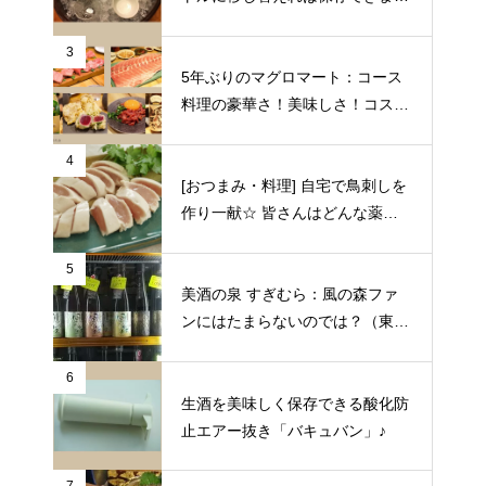
♪
3
5年ぶりのマグロマート：コース
料理の豪華さ！美味しさ！コスパ
の良さに狂喜乱舞♪（東京都中野
区）
4
[おつまみ・料理] 自宅で鳥刺しを
作り一献☆ 皆さんはどんな薬味
や日本酒を合わせますか？
5
美酒の泉 すぎむら：風の森ファ
ンにはたまらないのでは？（東京
都昭島市）
6
生酒を美味しく保存できる酸化防
止エアー抜き「バキュバン」♪