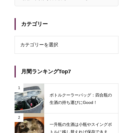
カテゴリー
リー
月間ランキングTop7
1
ボトルクーラーバッグ：四合瓶の
生酒の持ち運びにGood！
2
一升瓶の生酒は小瓶やスイングボ
トルに移し替えれば保存できます