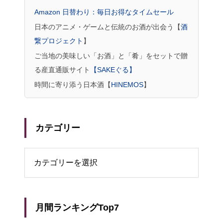
Amazon 日替わり：毎日お得なタイムセール
日本のアニメ・ゲームと伝統のお酒が出会う【
酒
繋プロジェクト
】
ご当地の美味しい「お酒」と「肴」をセットで贈
る産直通販サイト
【SAKEぐる】
時間に寄り添う日本酒【
HINEMOS
】
カテゴリー
リー
月間ランキングTop7