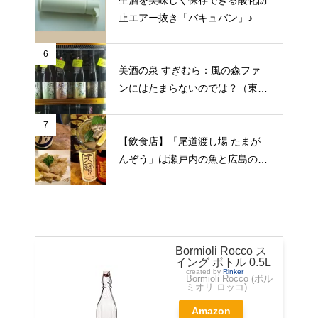
止エアー抜き「バキュバン」♪
6
美酒の泉 すぎむら：風の森ファ
ンにはたまらないのでは？（東京
都昭島市）
7
【飲食店】「尾道渡し場 たまが
んぞう」は瀬戸内の魚と広島の日
本酒をゆっくりいただける旅人の
期待にこたえてくれる居酒屋（広
島県尾道市）
Bormioli Rocco ス
イング ボトル 0.5L
created by
Rinker
Bormioli Rocco (ボル
ミオリ ロッコ)
Amazon