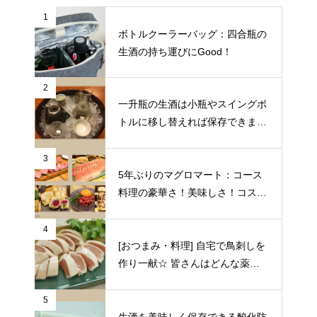
1
ボトルクーラーバッグ：四合瓶の
生酒の持ち運びにGood！
2
一升瓶の生酒は小瓶やスイングボ
トルに移し替えれば保存できます
♪
3
5年ぶりのマグロマート：コース
料理の豪華さ！美味しさ！コスパ
の良さに狂喜乱舞♪（東京都中野
区）
4
[おつまみ・料理] 自宅で鳥刺しを
作り一献☆ 皆さんはどんな薬味
や日本酒を合わせますか？
5
生酒を美味しく保存できる酸化防