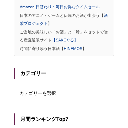
Amazon 日替わり：毎日お得なタイムセール
日本のアニメ・ゲームと伝統のお酒が出会う【
酒
繋プロジェクト
】
ご当地の美味しい「お酒」と「肴」をセットで贈
る産直通販サイト
【SAKEぐる】
時間に寄り添う日本酒【
HINEMOS
】
カテゴリー
リー
月間ランキングTop7