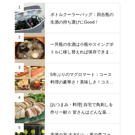
1
ボトルクーラーバッグ：四合瓶の
生酒の持ち運びにGood！
2
一升瓶の生酒は小瓶やスイングボ
トルに移し替えれば保存できます
♪
3
5年ぶりのマグロマート：コース
料理の豪華さ！美味しさ！コスパ
の良さに狂喜乱舞♪（東京都中野
区）
4
[おつまみ・料理] 自宅で鳥刺しを
作り一献☆ 皆さんはどんな薬味
や日本酒を合わせますか？
5
美酒の泉 すぎむら：風の森ファ