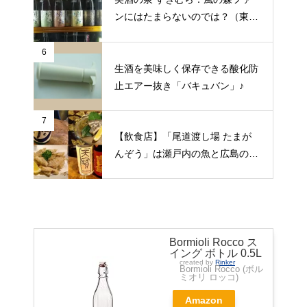
ンにはたまらないのでは？（東京
都昭島市）
6
生酒を美味しく保存できる酸化防
止エアー抜き「バキュバン」♪
7
【飲食店】「尾道渡し場 たまが
んぞう」は瀬戸内の魚と広島の日
本酒をゆっくりいただける旅人の
期待にこたえてくれる居酒屋（広
島県尾道市）
Bormioli Rocco ス
イング ボトル 0.5L
created by
Rinker
Bormioli Rocco (ボル
ミオリ ロッコ)
Amazon