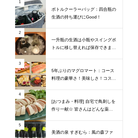
1
ボトルクーラーバッグ：四合瓶の
生酒の持ち運びにGood！
2
一升瓶の生酒は小瓶やスイングボ
トルに移し替えれば保存できます
♪
3
5年ぶりのマグロマート：コース
料理の豪華さ！美味しさ！コスパ
の良さに狂喜乱舞♪（東京都中野
区）
4
[おつまみ・料理] 自宅で鳥刺しを
作り一献☆ 皆さんはどんな薬味
や日本酒を合わせますか？
5
美酒の泉 すぎむら：風の森ファ