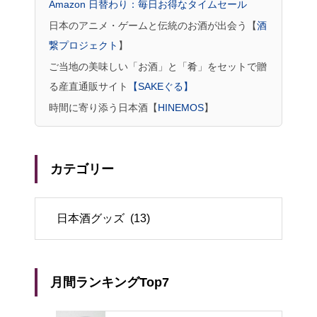
Amazon 日替わり：毎日お得なタイムセール
日本のアニメ・ゲームと伝統のお酒が出会う【
酒
繋プロジェクト
】
ご当地の美味しい「お酒」と「肴」をセットで贈
る産直通販サイト
【SAKEぐる】
時間に寄り添う日本酒【
HINEMOS
】
カテゴリー
リー
月間ランキングTop7