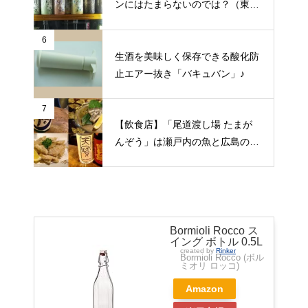
ンにはたまらないのでは？（東京
都昭島市）
6
生酒を美味しく保存できる酸化防
止エアー抜き「バキュバン」♪
7
【飲食店】「尾道渡し場 たまが
んぞう」は瀬戸内の魚と広島の日
本酒をゆっくりいただける旅人の
期待にこたえてくれる居酒屋（広
島県尾道市）
Bormioli Rocco ス
イング ボトル 0.5L
created by
Rinker
Bormioli Rocco (ボル
ミオリ ロッコ)
Amazon