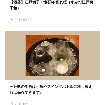
【酒器】江戸切子・懐石杯 乱れ桜（すみだ江戸切
子館）
2018.04.19
一升瓶の生酒は小瓶やスイングボトルに移し替え
れば保存できます♪
2018.02.13