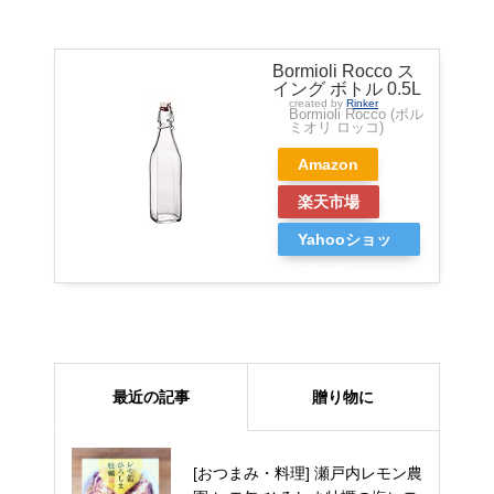
Bormioli Rocco ス
イング ボトル 0.5L
created by
Rinker
Bormioli Rocco (ボル
ミオリ ロッコ)
Amazon
楽天市場
Yahooショッ
ピング
最近の記事
贈り物に
MINAKI 極幻（GOKUGEN）：非
[おつまみ・料理] 瀬戸内レモン農