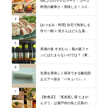
5年ぶりのマグロマート：コース
料理の豪華さ！美味しさ！コスパ
の良さに狂喜乱舞♪（東京都中野
区）
4
[おつまみ・料理] 自宅で鳥刺しを
作り一献☆ 皆さんはどんな薬味
や日本酒を合わせますか？
5
美酒の泉 すぎむら：風の森ファ
ンにはたまらないのでは？（東京
都昭島市）
6
生酒を美味しく保存できる酸化防
止エアー抜き「バキュバン」♪
7
【飲食店】「尾道渡し場 たまが
んぞう」は瀬戸内の魚と広島の日