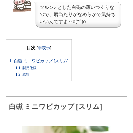
ツルン♪ とした白磁の薄いつくりな
ので、唇当たりがなめらかで気持ち
いいんですよ～o(^^)o
目次
[
非表示
]
1.
白磁 ミニワビカップ [スリム]
1.1.
製品仕様
1.2.
感想
白磁 ミニワビカップ [スリム]