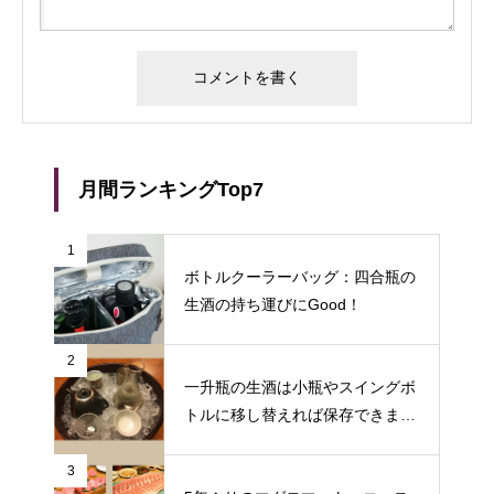
月間ランキングTop7
1
ボトルクーラーバッグ：四合瓶の
生酒の持ち運びにGood！
2
一升瓶の生酒は小瓶やスイングボ
トルに移し替えれば保存できます
♪
3