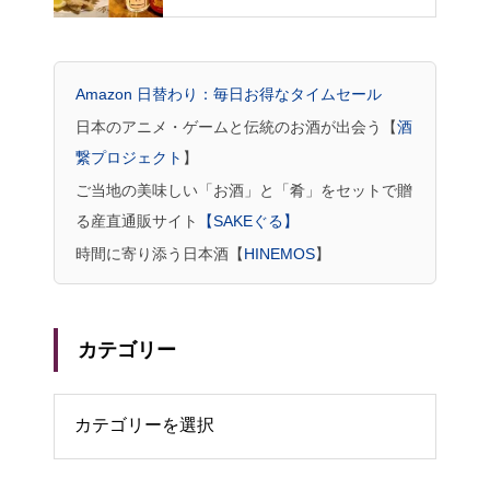
本酒をゆっくりいただける旅人の
期待にこたえてくれる居酒屋（広
島県尾道市）
Amazon 日替わり：毎日お得なタイムセール
日本のアニメ・ゲームと伝統のお酒が出会う【
酒
繋プロジェクト
】
ご当地の美味しい「お酒」と「肴」をセットで贈
る産直通販サイト
【SAKEぐる】
時間に寄り添う日本酒【
HINEMOS
】
カテゴリー
リー