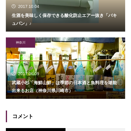
2017.10.04
生酒を美味しく保存できる酸化防止エアー抜き「バキ
ュバン」♪
神奈川
2017.06.09
武蔵小杉「海鮮山鮮」は季節の日本酒と魚料理を堪能
出来るお店（神奈川県川崎市）
コメント