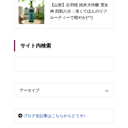
英勲・純米大吟醸 井筒屋伊兵衛
【山形】出羽桜 純米大吟醸 雪女
フルーティー好きには最高！特別
神 四割八分：清くてほんのりフ
な日に☆
ルーティーで穏やか(^^)
サイト内検索
アーカイブ
ブログ全記事はこちらからどうぞ♪