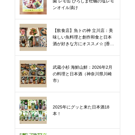
の打ち所がないラグジュアリーな
園 レモ缶 ひろしま牡蠣の塩レモ
日本酒の美味しさに酔いしれる
ンオイル漬け
【京都】BONITA 特別純米酒：ワ
【飲食店】魚トの神 立川店：美
インのような初めての美味しさに
味しい魚料理と創作和食と日本
ウキウキする1本♪
酒が好きな方にオススメ☆ [香害
対策店]（東京都立川市）
高級日本酒 TAKANOME（鷹ノ
武蔵小杉 海鮮山鮮：2026年2月
目）リニューアル！ごちそうの味
の料理と日本酒（神奈川県川崎
わいを活かしながら軽やかに並走
市）
してくれる最高のペアリング酒
HINEMOS（ひねもす）日本酒8
2025年にグッと来た日本酒18
銘柄飲み比べセット：日本酒好き
本！
な方がきっと笑顔になるセット。
自分へのご褒美にも☆