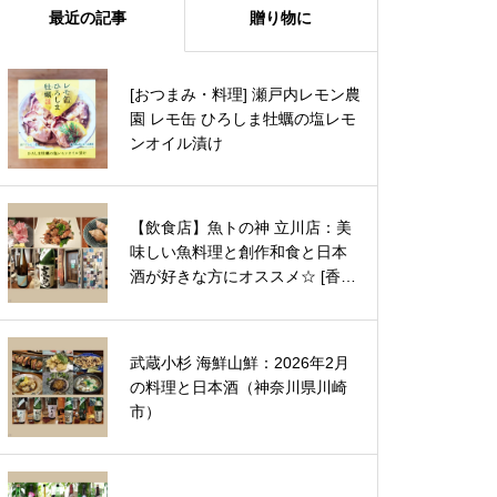
最近の記事
贈り物に
MINAKI 極幻（GOKUGEN）：非
[おつまみ・料理] 瀬戸内レモン農
の打ち所がないラグジュアリーな
園 レモ缶 ひろしま牡蠣の塩レモ
日本酒の美味しさに酔いしれる
ンオイル漬け
【京都】BONITA 特別純米酒：ワ
【飲食店】魚トの神 立川店：美
インのような初めての美味しさに
味しい魚料理と創作和食と日本
ウキウキする1本♪
酒が好きな方にオススメ☆ [香害
対策店]（東京都立川市）
高級日本酒 TAKANOME（鷹ノ
武蔵小杉 海鮮山鮮：2026年2月
目）リニューアル！ごちそうの味
の料理と日本酒（神奈川県川崎
わいを活かしながら軽やかに並走
市）
してくれる最高のペアリング酒
HINEMOS（ひねもす）日本酒8