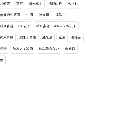
川崎市
東京
栄光冨士
海鮮山鮮
火入れ
無濾過生原酒
生酒
神奈川
福島
精米歩合：50%以下
精米歩合：51%～60%以下
純米吟醸
純米大吟醸
純米酒
薫酒
要冷蔵
長野
飲み方：冷酒
飲み飽きない
飲食店
魚