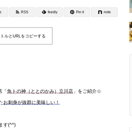
e
RSS
feedly
Pin it
note
トルとURLをコピーする
店「
魚トの神（ととのかみ）立川店
」をご紹介☆
た
お刺身が抜群に美味しい！
！
(^^)