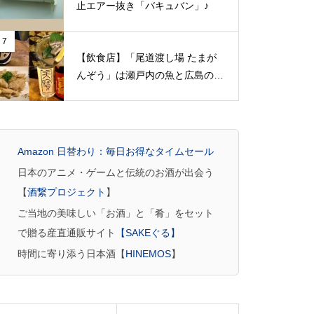
止エアー抜き「バキュバン」♪
7
【飲食店】「尾道渡し場 たまが
んぞう」は瀬戸内の魚と広島の日
本酒をゆっくりいただける旅人の
期待にこたえてくれる居酒屋（広
島県尾道市）
Amazon 日替わり：毎日お得なタイムセール
日本のアニメ・ゲームと伝統のお酒が出会う
【
酒繋プロジェクト
】
ご当地の美味しい「お酒」と「肴」をセット
で贈る産直通販サイト
【SAKEぐる】
時間に寄り添う日本酒【
HINEMOS
】