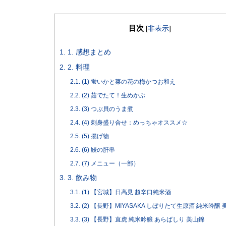
目次
[
非表示
]
1.
1. 感想まとめ
2.
2. 料理
2.1.
(1) 蛍いかと菜の花の梅かつお和え
2.2.
(2) 茹でたて！生めかぶ
2.3.
(3) つぶ貝のうま煮
2.4.
(4) 刺身盛り合せ：めっちゃオススメ☆
2.5.
(5) 揚げ物
2.6.
(6) 鰻の肝串
2.7.
(7) メニュー（一部）
3.
3. 飲み物
3.1.
(1) 【宮城】日高見 超辛口純米酒
3.2.
(2) 【長野】MIYASAKA しぼりたて生原酒 純米吟醸 
3.3.
(3) 【長野】直虎 純米吟醸 あらばしり 美山錦