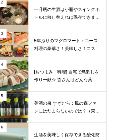
2
一升瓶の生酒は小瓶やスイングボ
トルに移し替えれば保存できます
♪
3
5年ぶりのマグロマート：コース
料理の豪華さ！美味しさ！コスパ
の良さに狂喜乱舞♪（東京都中野
区）
4
[おつまみ・料理] 自宅で鳥刺しを
作り一献☆ 皆さんはどんな薬味
や日本酒を合わせますか？
5
美酒の泉 すぎむら：風の森ファ
ンにはたまらないのでは？（東京
都昭島市）
6
生酒を美味しく保存できる酸化防