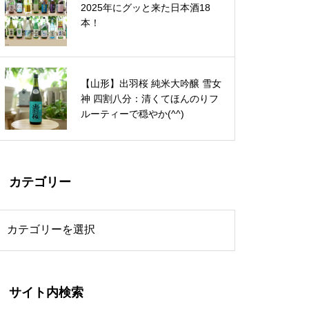
2025年にグッと来た日本酒18
銘柄飲み比べセット：日本酒好き
本！
な方がきっと笑顔になるセット。
自分へのご褒美にも☆
英勲・純米大吟醸 井筒屋伊兵衛
【山形】出羽桜 純米大吟醸 雪女
フルーティー好きには最高！特別
神 四割八分：清くてほんのりフ
な日に☆
ルーティーで穏やか(^^)
カテゴリー
サイト内検索