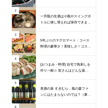
2
一升瓶の生酒は小瓶やスイングボ
トルに移し替えれば保存できます
♪
3
5年ぶりのマグロマート：コース
料理の豪華さ！美味しさ！コスパ
の良さに狂喜乱舞♪（東京都中野
区）
4
[おつまみ・料理] 自宅で鳥刺しを
作り一献☆ 皆さんはどんな薬味
や日本酒を合わせますか？
5
美酒の泉 すぎむら：風の森ファ
ンにはたまらないのでは？（東京
都昭島市）
6