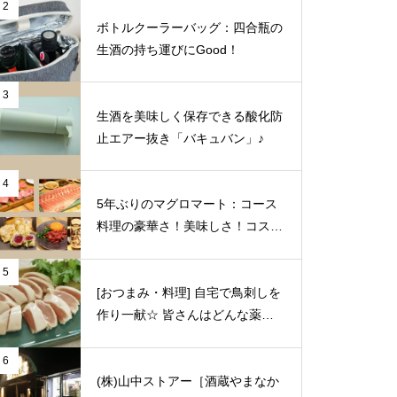
2
ボトルクーラーバッグ：四合瓶の
生酒の持ち運びにGood！
3
生酒を美味しく保存できる酸化防
止エアー抜き「バキュバン」♪
4
5年ぶりのマグロマート：コース
料理の豪華さ！美味しさ！コスパ
の良さに狂喜乱舞♪（東京都中野
区）
5
[おつまみ・料理] 自宅で鳥刺しを
作り一献☆ 皆さんはどんな薬味
や日本酒を合わせますか？
6
(株)山中ストアー［酒蔵やまなか