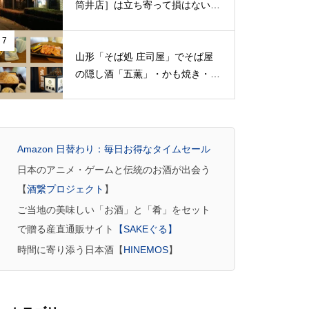
筒井店］は立ち寄って損はない素
晴らしい酒屋さん（茨城県神栖
市）
7
山形「そば処 庄司屋」でそば屋
の隠し酒「五薫」・かも焼き・更
科あいもり板そば
Amazon 日替わり：毎日お得なタイムセール
日本のアニメ・ゲームと伝統のお酒が出会う
【
酒繋プロジェクト
】
ご当地の美味しい「お酒」と「肴」をセット
で贈る産直通販サイト
【SAKEぐる】
時間に寄り添う日本酒【
HINEMOS
】