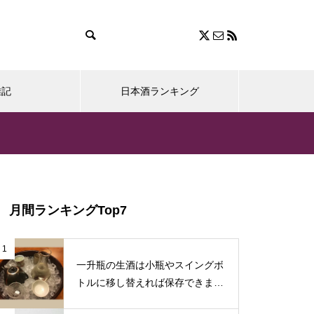
雑記
日本酒ランキング
月間ランキングTop7
1
一升瓶の生酒は小瓶やスイングボ
トルに移し替えれば保存できます
♪