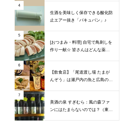
区）
4
生酒を美味しく保存できる酸化防
止エアー抜き「バキュバン」♪
5
[おつまみ・料理] 自宅で鳥刺しを
作り一献☆ 皆さんはどんな薬味
や日本酒を合わせますか？
6
【飲食店】「尾道渡し場 たまが
んぞう」は瀬戸内の魚と広島の日
本酒をゆっくりいただける旅人の
期待にこたえてくれる居酒屋（広
7
美酒の泉 すぎむら：風の森ファ
島県尾道市）
ンにはたまらないのでは？（東京
都昭島市）