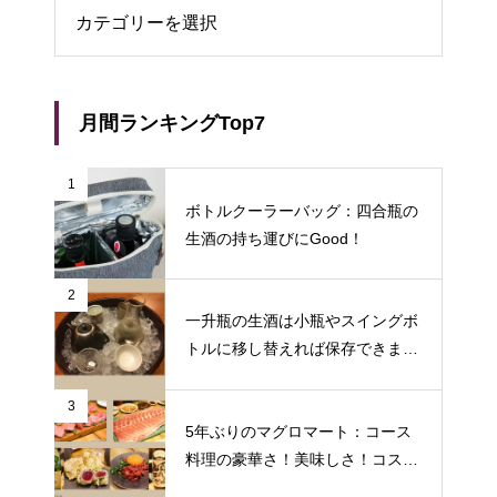
月間ランキングTop7
1
ボトルクーラーバッグ：四合瓶の
生酒の持ち運びにGood！
2
一升瓶の生酒は小瓶やスイングボ
トルに移し替えれば保存できます
♪
3
5年ぶりのマグロマート：コース
料理の豪華さ！美味しさ！コスパ
の良さに狂喜乱舞♪（東京都中野