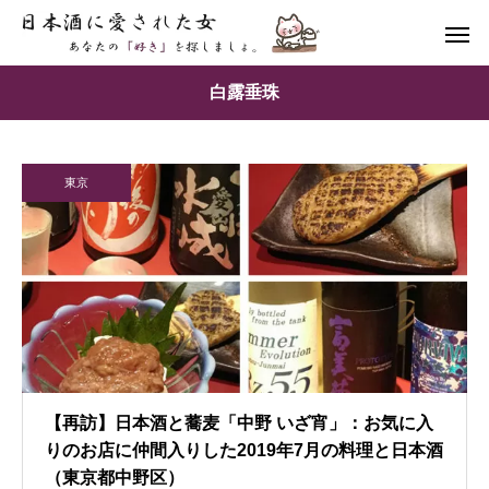
白露垂珠
東京
【再訪】日本酒と蕎麦「中野 いざ宵」：お気に入
りのお店に仲間入りした2019年7月の料理と日本酒
（東京都中野区）