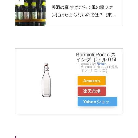
7
美酒の泉 すぎむら：風の森ファ
島県尾道市）
ンにはたまらないのでは？（東京
都昭島市）
Bormioli Rocco ス
イング ボトル 0.5L
created by
Rinker
Bormioli Rocco (ボル
ミオリ ロッコ)
Amazon
楽天市場
Yahooショッ
ピング