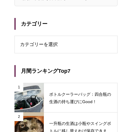
カテゴリー
リー
月間ランキングTop7
1
ボトルクーラーバッグ：四合瓶の
生酒の持ち運びにGood！
2
一升瓶の生酒は小瓶やスイングボ
トルに移し替えれば保存できます