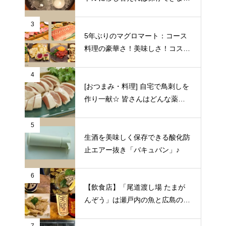
♪
3
5年ぶりのマグロマート：コース
料理の豪華さ！美味しさ！コスパ
の良さに狂喜乱舞♪（東京都中野
区）
4
[おつまみ・料理] 自宅で鳥刺しを
作り一献☆ 皆さんはどんな薬味
や日本酒を合わせますか？
5
生酒を美味しく保存できる酸化防
止エアー抜き「バキュバン」♪
6
【飲食店】「尾道渡し場 たまが
んぞう」は瀬戸内の魚と広島の日
本酒をゆっくりいただける旅人の
期待にこたえてくれる居酒屋（広