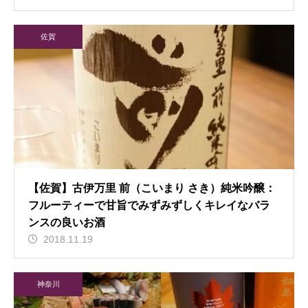
佐賀
【佐賀】古伊万里 前（こいまり さき）純米吟醸：
フルーティーで甘旨でみずみずしくキレイなバラ
ンスの良いお酒
2018.11.19
神奈川