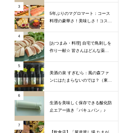
3
5年ぶりのマグロマート：コース
料理の豪華さ！美味しさ！コスパ
の良さに狂喜乱舞♪（東京都中野
区）
4
[おつまみ・料理] 自宅で鳥刺しを
作り一献☆ 皆さんはどんな薬味
や日本酒を合わせますか？
5
美酒の泉 すぎむら：風の森ファ
ンにはたまらないのでは？（東京
都昭島市）
6
生酒を美味しく保存できる酸化防
止エアー抜き「バキュバン」♪
7
【飲食店】「尾道渡し場 たまが