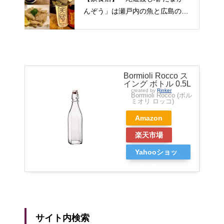
んぞう」は瀬戸内の魚と広島の日
本酒をゆっくりいただける旅人の
期待にこたえてくれる居酒屋（広
島県尾道市）
Bormioli Rocco ス
イング ボトル 0.5L
created by
Rinker
Bormioli Rocco (ボル
ミオリ ロッコ)
Amazon
楽天市場
Yahooショッ
ピング
サイト内検索