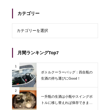
カテゴリー
リー
月間ランキングTop7
1
ボトルクーラーバッグ：四合瓶の
生酒の持ち運びにGood！
2
一升瓶の生酒は小瓶やスイングボ
トルに移し替えれば保存できます
♪