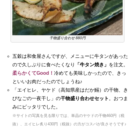
干物盛り合わせ 880円
五穀は和食屋さんですが、メニューに牛タンがあった
ので久しぶりに食べたくなり
「牛タン焼き」
を注文。
柔らかくてGood！
冷めても美味しかったので、きっ
といいお肉だったのでしょうね♪
「エイヒレ、ヤケド（高知県産はだか鰯）の干物、き
びなごの一夜干し」の
干物盛り合わせセット
。おつま
みにピッタリでした。
※サイトの写真を見る限りでは、単品のヤケドの干物460円（税
抜）、エイヒレ炙り430円（税抜）の方がコスパが良さそうです♪