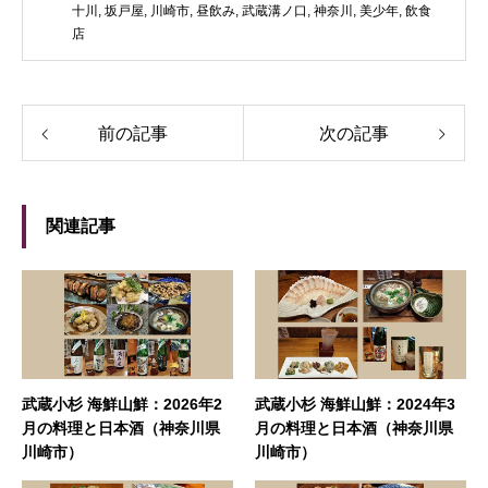
十川
,
坂戸屋
,
川崎市
,
昼飲み
,
武蔵溝ノ口
,
神奈川
,
美少年
,
飲食
店
前の記事
次の記事
関連記事
武蔵小杉 海鮮山鮮：2026年2
武蔵小杉 海鮮山鮮：2024年3
月の料理と日本酒（神奈川県
月の料理と日本酒（神奈川県
川崎市）
川崎市）