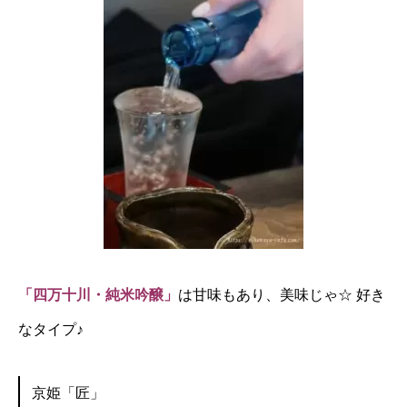
「四万十川・純米吟醸」
は甘味もあり、美味じゃ☆ 好き
なタイプ♪
京姫「匠」