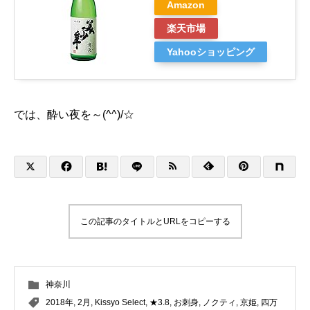
Amazon
楽天市場
Yahooショッピング
では、酔い夜を～(^^)/☆
この記事のタイトルとURLをコピーする
神奈川
2018年
,
2月
,
Kissyo Select
,
★3.8
,
お刺身
,
ノクティ
,
京姫
,
四万