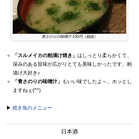
青さのりの味噌汁 100円（税抜）
「スルメイカの粕漬け焼き」
はしっとり柔らかくて、
深みのある旨味が広がりとても美味しかったです。粕
漬け大好き♪
「青さのりの味噌汁」
もいい味でしたよ～。ホッとし
ますねぇ(^^)
▶
焼き魚のメニュー
日本酒