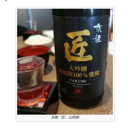
京姫「匠」山田錦