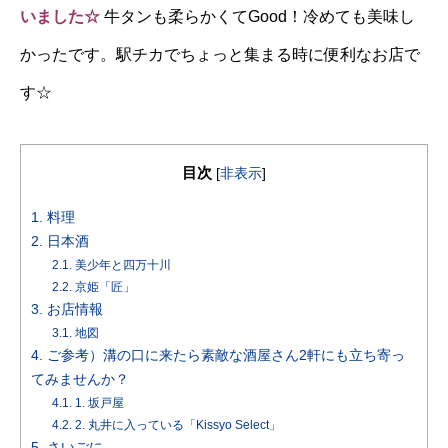
いました☆
牛タンも柔らかくてGood！冷めても美味し
かったです。駅チカでちょっと集まる時に便利なお店で
す☆
目次
[
非表示
]
1.
料理
2.
日本酒
2.1.
美少年と四万十川
2.2.
京姫「匠」
3.
お店情報
3.1.
地図
4.
ご参考）溝の口に来たら素敵な酒屋さん2軒にも立ち寄っ
てみませんか？
4.1.
1. 坂戸屋
4.2.
2. 丸井に入っている「Kissyo Select」
5.
さいごに