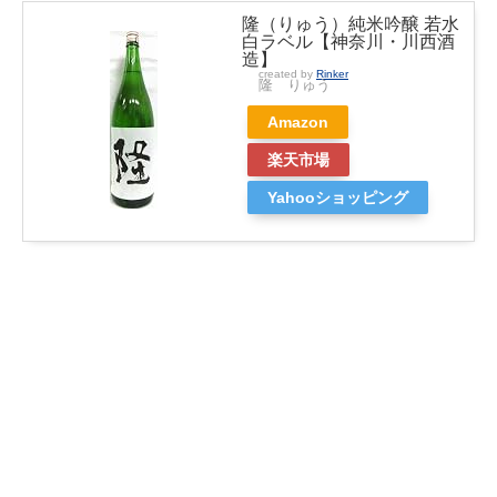
隆（りゅう）純米吟醸 若水
白ラベル【神奈川・川西酒
造】
created by
Rinker
隆 りゅう
Amazon
楽天市場
Yahooショッピング