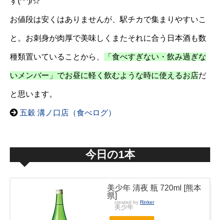
す(^^)/☆
お値段は安くはありませんが、駅チカで集まりやすいこ
と。お刺身が肉厚で美味しくまたそれに合う日本酒も数
種類置いていることから、
「食べすぎない・飲み過ぎな
いメンバー」でお昼に軽く飲むような時に使えるお店
だ
と思います。
五穀 溝ノ口店（食べログ）
今日の1本
美少年 清夜 瓶 720ml [熊本
県]
created by
Rinker
美少年