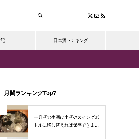
雑記
日本酒ランキング
月間ランキングTop7
1
一升瓶の生酒は小瓶やスイングボ
トルに移し替えれば保存できます
♪