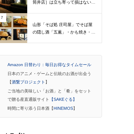
筒井店］は立ち寄って損はない素
晴らしい酒屋さん（茨城県神栖
市）
7
山形「そば処 庄司屋」でそば屋
の隠し酒「五薫」・かも焼き・更
科あいもり板そば
Amazon 日替わり：毎日お得なタイムセール
日本のアニメ・ゲームと伝統のお酒が出会う
【
酒繋プロジェクト
】
ご当地の美味しい「お酒」と「肴」をセット
で贈る産直通販サイト
【SAKEぐる】
時間に寄り添う日本酒【
HINEMOS
】