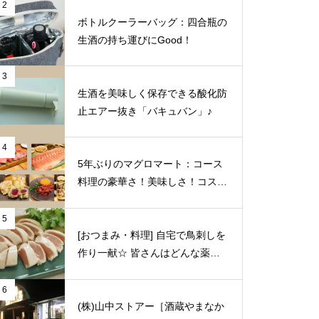
2
ボトルクーラーバッグ：四合瓶の
生酒の持ち運びにGood！
3
生酒を美味しく保存できる酸化防
止エアー抜き「バキュバン」♪
4
5年ぶりのマグロマート：コース
料理の豪華さ！美味しさ！コスパ
の良さに狂喜乱舞♪（東京都中野
区）
5
[おつまみ・料理] 自宅で鳥刺しを
作り一献☆ 皆さんはどんな薬味
や日本酒を合わせますか？
6
(株)山中ストアー［酒蔵やまなか