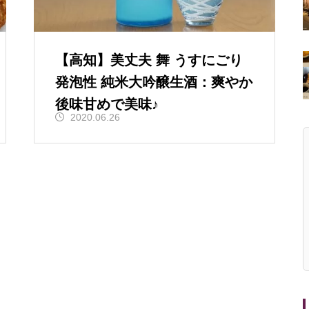
【高知】美丈夫 舞 うすにごり
発泡性 純米大吟醸生酒：爽やか
後味甘めで美味♪
2020.06.26