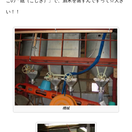
この「甑（こしき）」で、酒米を蒸すんですって☆大き
い！！
機械