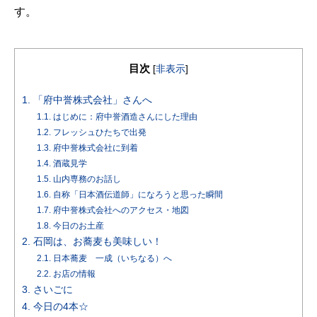
す。
目次
[
非表示
]
1.
「府中誉株式会社」さんへ
1.1.
はじめに：府中誉酒造さんにした理由
1.2.
フレッシュひたちで出発
1.3.
府中誉株式会社に到着
1.4.
酒蔵見学
1.5.
山内専務のお話し
1.6.
自称「日本酒伝道師」になろうと思った瞬間
1.7.
府中誉株式会社へのアクセス・地図
1.8.
今日のお土産
2.
石岡は、お蕎麦も美味しい！
2.1.
日本蕎麦 一成（いちなる）へ
2.2.
お店の情報
3.
さいごに
4.
今日の4本☆