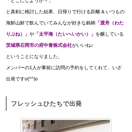
「どこにしようか？」
と真剣に検討した結果、日帰りで行ける距離 & いつもの
海鮮山鮮で飲んでいてみんなが好きな銘柄
「渡舟（わた
りぶね）」
や
「太平海（たいへいかい）」
を醸している
茨城県石岡市の府中誉株式会社
がいいね♪
ということになりました。
メンバーの1人が事前に訪問の予約をしてくれて、いざ
出発ですo(^^)o
フレッシュひたちで出発