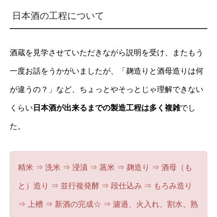
日本酒の工程について
酒蔵を見学させていただきながら説明を受け、またもう
一度お話をうかがいましたが、「麹造りと酒母造りは何
が違うの？」など、ちょっとやそっとじゃ理解できない
くらい
日本酒が出来るまでの製造工程は多く複雑
でし
た。
精米 ⇒ 洗米 ⇒ 浸漬 ⇒ 蒸米 ⇒ 麹造り ⇒ 酒母（も
と）造り ⇒ 並行複発酵 ⇒ 段仕込み ⇒ もろみ造り
⇒ 上槽 ⇒ 新酒の完成☆ ⇒ 濾過、火入れ、割水、熟