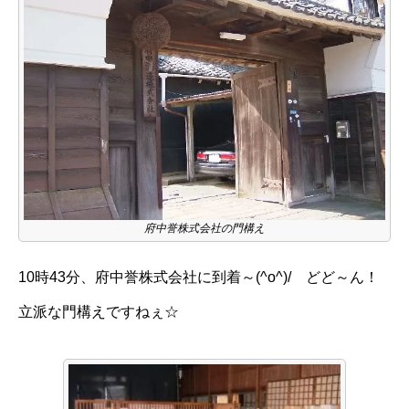
府中誉株式会社の門構え
10時43分、府中誉株式会社に到着～(^o^)/ どど～ん！
立派な門構えですねぇ☆