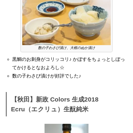
数の子わさび漬け、大根のぬか漬け
黒鯛のお刺身がコリッコリ♪ かぼすをちょっとしぼっ
てかけるとなおよろし☆
数の子わさび漬けが好評でした♪
【秋田】新政 Colors 生成2018
Ecru（エクリュ）生酛純米