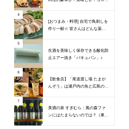
の良さに狂喜乱舞♪（東京都中野
区）
4
[おつまみ・料理] 自宅で鳥刺しを
作り一献☆ 皆さんはどんな薬味
や日本酒を合わせますか？
5
生酒を美味しく保存できる酸化防
止エアー抜き「バキュバン」♪
6
【飲食店】「尾道渡し場 たまが
んぞう」は瀬戸内の魚と広島の日
本酒をゆっくりいただける旅人の
期待にこたえてくれる居酒屋（広
7
美酒の泉 すぎむら：風の森ファ
島県尾道市）
ンにはたまらないのでは？（東京
都昭島市）