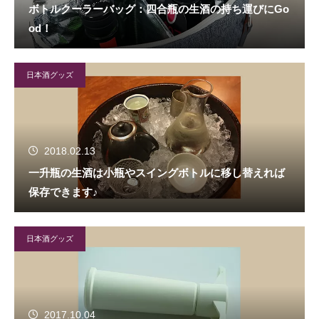
ボトルクーラーバッグ：四合瓶の生酒の持ち運びにGo
od！
日本酒グッズ
2018.02.13
一升瓶の生酒は小瓶やスイングボトルに移し替えれば
保存できます♪
日本酒グッズ
2017.10.04