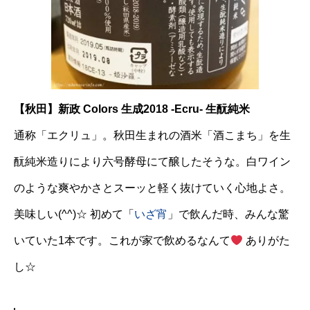
【秋田】新政 Colors 生成2018 -Ecru- 生酛純米
通称「エクリュ」。秋田生まれの酒米「酒こまち」を生
酛純米造りにより六号酵母にて醸したそうな。白ワイン
のような爽やかさとスーッと軽く抜けていく心地よさ。
美味しい(^^)☆ 初めて「
いざ宵
」で飲んだ時、みんな驚
いていた1本です。これが家で飲めるなんて
ありがた
し☆