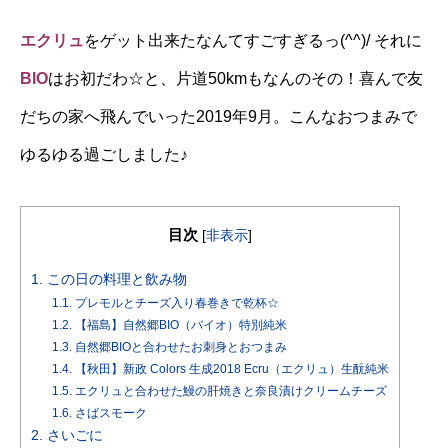
エクリュ
をゲット出来たなんてすごすぎるっ(^^)/ それに
BIO
はお初だわ☆と、片道50kmもなんのその！喜んで友
だちの家へ飛んでいった2019年9月。こんなおつまみで
ゆるゆる過ごしました♪
目次
[
非表示
]
1.
この日の料理と飲み物
1.1.
プレモルとチーズ入り春巻きで乾杯☆
1.2.
【福島】自然郷BIO（バイオ）特別純米
1.3.
自然郷BIOと合わせたお刺身とおつまみ
1.4.
【秋田】新政 Colors 生成2018 Ecru（エクリュ）生酛純米
1.5.
エクリュと合わせた鰻の肝焼きと奈良漬けクリームチーズ
1.6.
さばスモーク
2.
さいごに