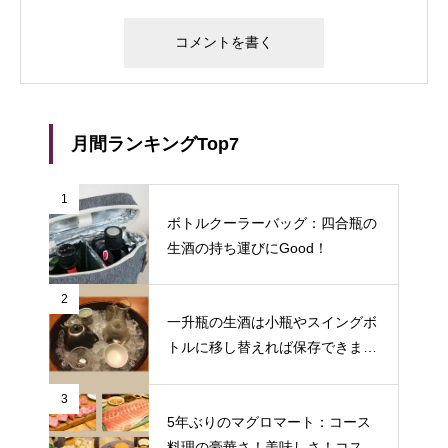
月間ランキングTop7
1
ボトルクーラーバッグ：四合瓶の
生酒の持ち運びにGood！
2
一升瓶の生酒は小瓶やスイングボ
トルに移し替えれば保存できます
♪
3
5年ぶりのマグロマート：コース
料理の豪華さ！美味しさ！コスパ