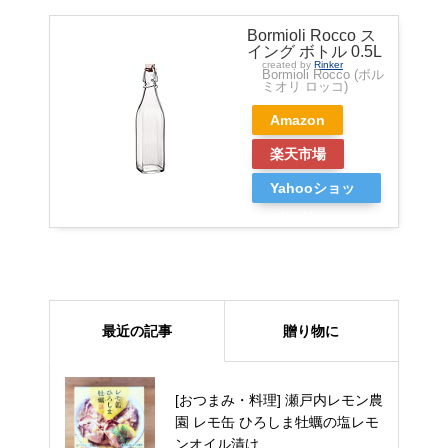
Bormioli Rocco ス
イング ボトル 0.5L
created by
Rinker
Bormioli Rocco (ボル
ミオリ ロッコ)
Amazon
楽天市場
Yahooショッ
ピング
最近の記事
贈り物に
MINAKI 極幻（GOKUGEN）：非
[おつまみ・料理] 瀬戸内レモン農
の打ち所がないラグジュアリーな
園 レモ缶 ひろしま牡蠣の塩レモ
日本酒の美味しさに酔いしれる
ンオイル漬け