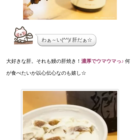
わぁ～い(^^)/ 肝だぁ☆
大好きな肝。それも鰻の肝焼き！
濃厚でウマウマっ♪
何
が食べたいか以心伝心なのも嬉し☆