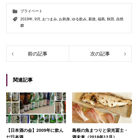
プライベート
2019年
,
9月
,
おつまみ
,
お刺身
,
ゆる飲み
,
新政
,
福島
,
秋田
,
自然
郷
前の記事
次の記事
関連記事
【日本酒の会】2009年に飲ん
島根の魚まつりと栄光冨士・
だ日本酒
酒未来（2018年12月）